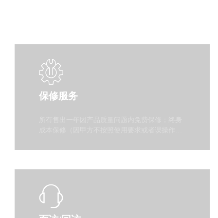
保修服务
所有售出一年因产品质量问题内免费保修；终身
成本保修（因甲方不按照使用要求或者误操作或
者其它不可人为抗拒原因而造成的设备损坏，乙
方帮助甲方恢复，可收一定的成本费）。