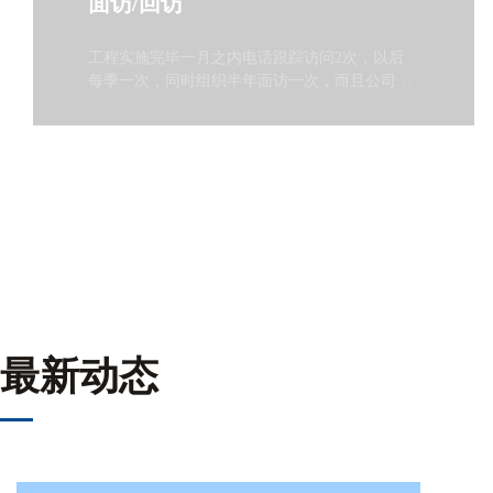
面访/回访
工程实施完毕一月之内电话跟踪访问2次，以后
每季一次，同时组织半年面访一次，而且公司将
不定期举行客户技术交流和学习活动。
最新动态