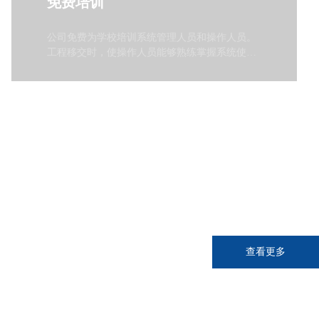
免费培训
公司免费为学校培训系统管理人员和操作人员。
工程移交时，使操作人员能够熟练掌握系统使用
和基本故障排除方法；每次现场服务时，有针对
性地进行不定时间的再培训。
查看更多