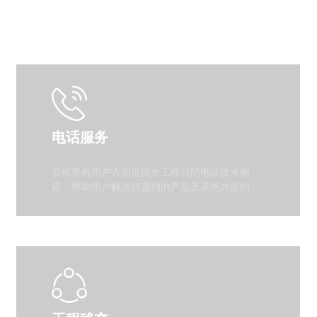
电话服务
公司将向用户方面提供全工作日的电话技术响
应，帮助用户解决所遇到的产品及系统方面的任
何问题。售后服务电话：13320358882转售后服
务部。