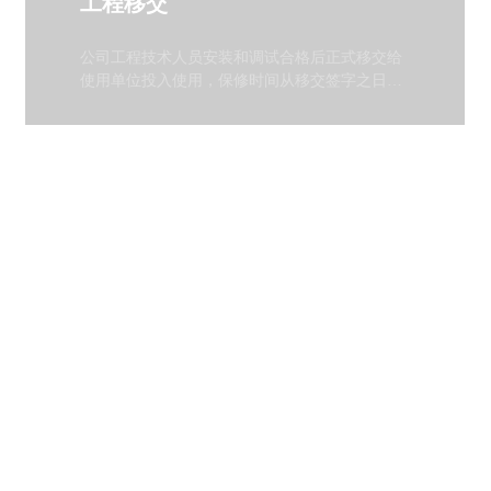
工程移交
公司工程技术人员安装和调试合格后正式移交给
使用单位投入使用，保修时间从移交签字之日算
起。