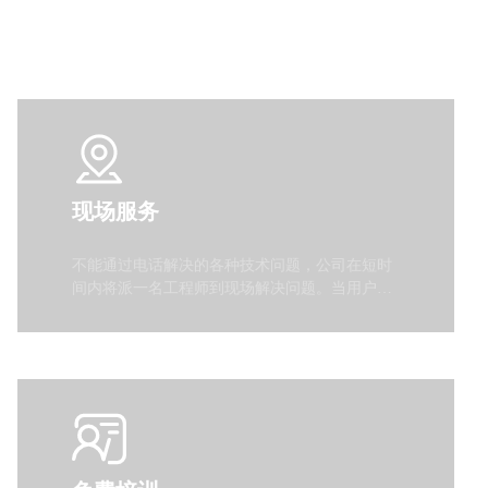
现场服务
不能通过电话解决的各种技术问题，公司在短时
间内将派一名工程师到现场解决问题。当用户需
维修或更换毁坏产品时，公司将根据产品损坏原
因具体而定，如因公司产品质量问题保修期内无
偿更换或维修，由于人为原因造成系统或设备损
坏，更换和维修费用由客户负责。